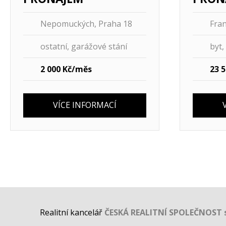
Nepomuckých, Praha 18
Fran
ostatní, garážové stání
byt,
2 000 Kč/měs
23 5
VÍCE INFORMACÍ
Realitní kancelář
ČESKÁ REALITNÍ SPOLEČNOST s.