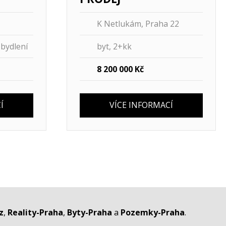
K Netlukám, Praha 22
bydlení
byt, 2+kk
8 200 000 Kč
Í
VÍCE INFORMACÍ
z
,
Reality-Praha
,
Byty-Praha
a
Pozemky-Praha
.