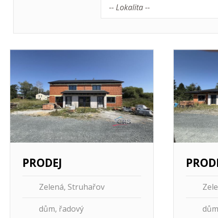
-- Lokalita --
Více informací
Více infor
PRODEJ
PROD
Zelená, Struhařov
Zele
dům, řadový
dům,