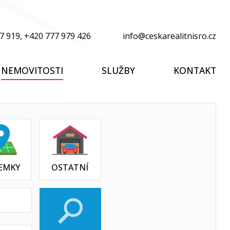
7 919
,
+420 777 979 426
info@ceskarealitnisro.cz
NEMOVITOSTI
SLUŽBY
KONTAKT
EMKY
OSTATNÍ