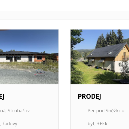
mací
Více informací
EJ
PRODEJ
ná, Struhařov
Pec pod Sněžkou
 řadový
byt, 3+kk