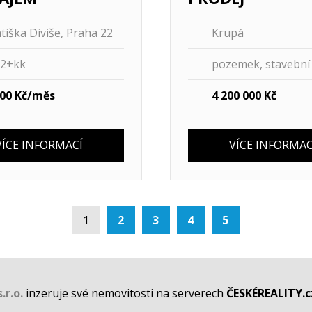
tiška Diviše, Praha 22
Krupá
 2+kk
pozemek, stavební 
00 Kč/měs
4 200 000 Kč
VÍCE INFORMACÍ
VÍCE INFORMAC
1
2
3
4
5
r.o.
inzeruje své nemovitosti na serverech
ČESKÉREALITY.c